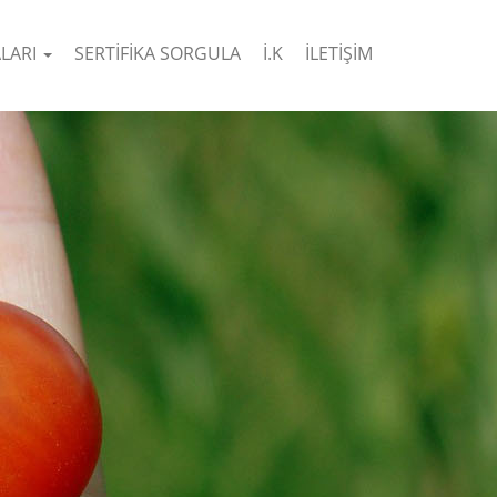
ALARI
SERTİFİKA SORGULA
İ.K
İLETİŞİM