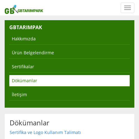
Toggl
navig
GBTARIMPAK
Hakkımızda
Ürün Belgelendirme
Sertifikalar
Dökümanlar
İletişim
Dökümanlar
Sertifika ve Logo Kullanım Talimatı