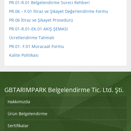
PR.01-R.01 Belgelendirme Süreci Rehberi
PR.06 – F.01 İtiraz ve Şikayet Değerlendirme Formu
PR.06 İtiraz ve Şikayet Prosedürü
PR.01-R.01-EK.01 AKIŞ ŞEMASI
Ücretlendirme Talimatı
PR.01- F.01 Müracaat Formu
Kalite Politikası
GBTARIMPARK Belgelendirme Tic. Ltd. Şti.
Hakkımızda
Ürün Belgelendirme
Sertifikalar